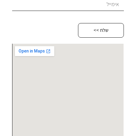
שלח >>