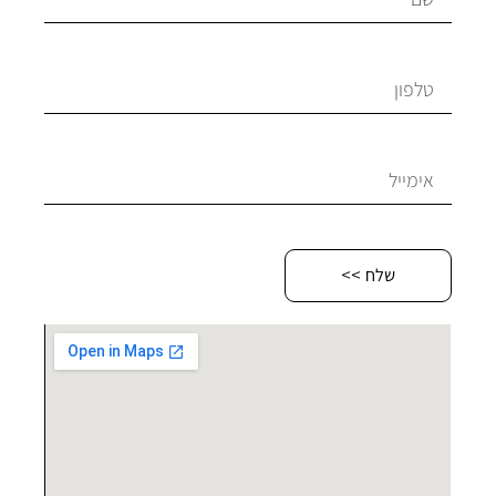
שלח >>